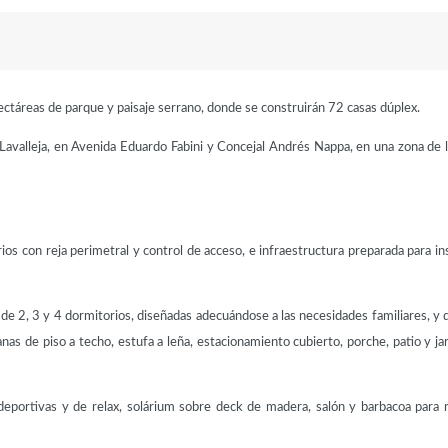
hectáreas de parque y paisaje serrano, donde se construirán 72 casas dúplex.
avalleja, en Avenida Eduardo Fabini y Concejal Andrés Nappa, en una zona de l
ios con reja perimetral y control de acceso, e infraestructura preparada para in
de 2, 3 y 4 dormitorios, diseñadas adecuándose a las necesidades familiares, y
as de piso a techo, estufa a leña, estacionamiento cubierto, porche, patio y ja
deportivas y de relax, solárium sobre deck de madera, salón y barbacoa para 