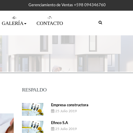
Gerenciamiento de Ventas +598 094346760
GALERÍA
CONTACTO
RESPALDO
Empresa constructora
25 Julio 2019
Efinco S.A
25 Julio 2019