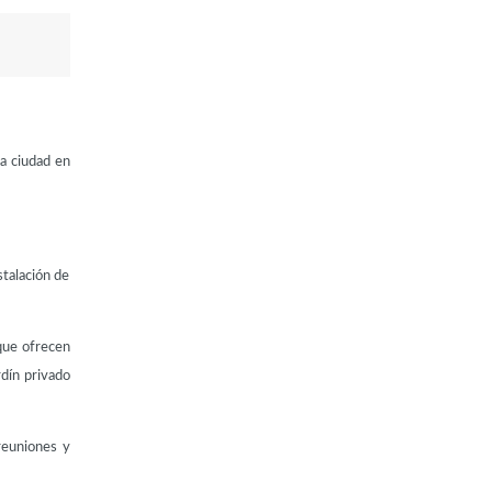
a ciudad en
stalación de
 que ofrecen
rdín privado
reuniones y