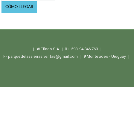
|
Efinco S.A
+ 598 94 346 760
|
|
parquedelassierras.ventas@gmail.com
Montevideo - Uruguay
|
|