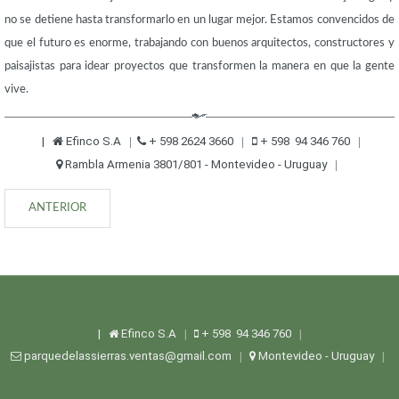
no se detiene hasta transformarlo en un lugar mejor. Estamos convencidos de
que el futuro es enorme, trabajando con buenos arquitectos, constructores y
paisajistas para idear proyectos que transformen la manera en que la gente
vive.
|
Efinco S.A
+ 598 2624 3660
+ 598 94 346 760
|
|
|
Rambla Armenia 3801/801 - Montevideo - Uruguay
|
ANTERIOR
|
Efinco S.A
+ 598 94 346 760
|
|
parquedelassierras.ventas@gmail.com
Montevideo - Uruguay
|
|